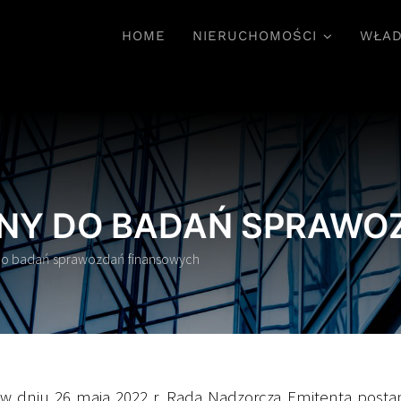
HOME
NIERUCHOMOŚCI
WŁAD
NY DO BADAŃ SPRAWO
do badań sprawozdań finansowych
 w dniu 26 maja 2022 r. Rada Nadzorcza Emitenta posta