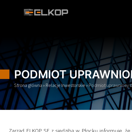
Przejdź
do
zawartości
PODMIOT UPRAWNIO
Strona główna
»
Relacje Inwestorskie
»
Podmiot uprawniony 
Zarząd ELKOP SE z siedzibą w Płocku informuje, że