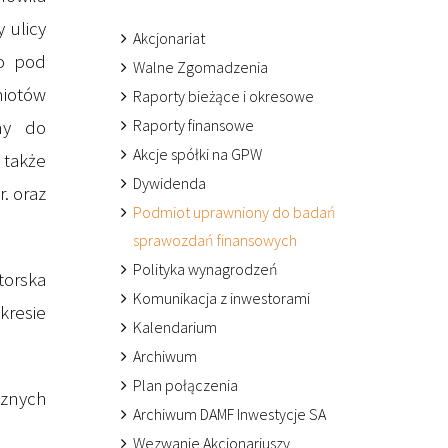
 ulicy
Akcjonariat
go pod
Walne Zgomadzenia
miotów
Raporty bieżące i okresowe
Raporty finansowe
ny do
Akcje spółki na GPW
także
Dywidenda
. oraz
Podmiot uprawniony do badań
sprawozdań finansowych
Polityka wynagrodzeń
torska
Komunikacja z inwestorami
kresie
Kalendarium
Archiwum
Plan połączenia
cznych
Archiwum DAMF Inwestycje SA
Wezwanie Akcjonariuszy