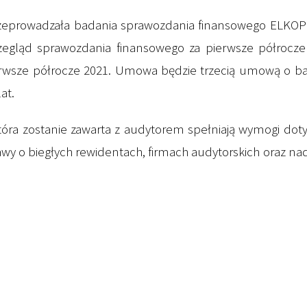
rzeprowadzała badania sprawozdania finansowego ELKOP
rzegląd sprawozdania finansowego za pierwsze półrocze
ierwsze półrocze 2021. Umowa będzie trzecią umową o b
at.
tóra zostanie zawarta z audytorem spełniają wymogi dot
tawy o biegłych rewidentach, firmach audytorskich oraz na