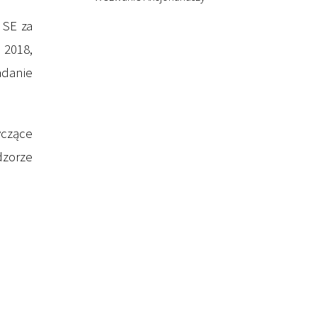
 SE za
 2018,
adanie
yczące
dzorze